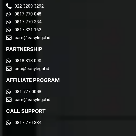
022 3209 3292
0817 770 048
0817 770 334
0817 321 162
care@easylegal.id​
PARTNERSHIP
0818 818 090
ceo@easylegal.id
AFFILIATE PROGRAM
081 777 0048
care@easylegal.id​
CALL SUPPORT
0817 770 334