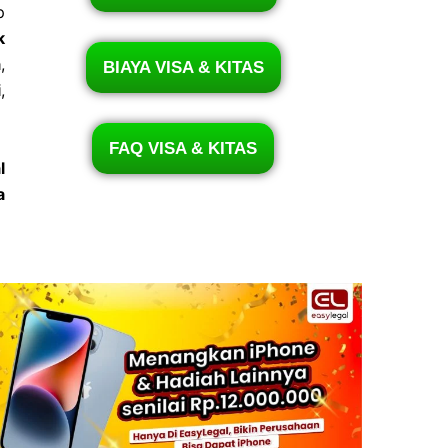
p
k
a
,
BIAYA VISA & KITAS
i
,
FAQ VISA & KITAS
l
a