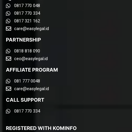
0817 770 048
0817 770 334
0817 321 162
care@easylegal.id​
PARTNERSHIP
0818 818 090
ceo@easylegal.id
AFFILIATE PROGRAM
081 777 0048
care@easylegal.id​
CALL SUPPORT
0817 770 334
REGISTERED WITH KOMINFO