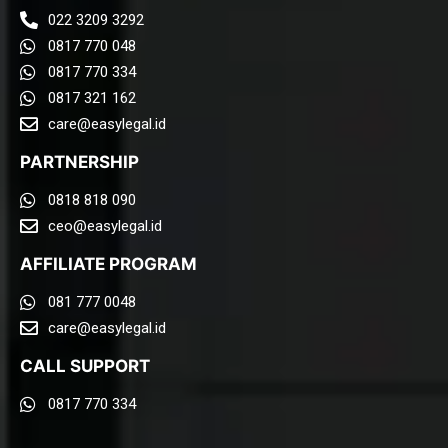
022 3209 3292
0817 770 048
0817 770 334
0817 321 162
care@easylegal.id​
PARTNERSHIP
0818 818 090
ceo@easylegal.id
AFFILIATE PROGRAM
081 777 0048
care@easylegal.id​
CALL SUPPORT
0817 770 334