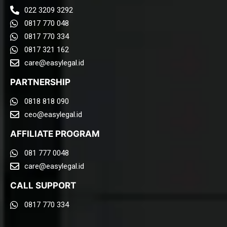
022 3209 3292
0817 770 048
0817 770 334
0817 321 162
care@easylegal.id​
PARTNERSHIP
0818 818 090
ceo@easylegal.id
AFFILIATE PROGRAM
081 777 0048
care@easylegal.id​
CALL SUPPORT
0817 770 334