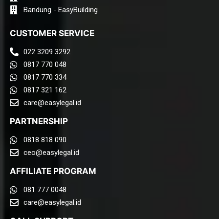
Bandung - EasyBuilding
CUSTOMER SERVICE
022 3209 3292
0817 770 048
0817 770 334
0817 321 162
care@easylegal.id​
PARTNERSHIP
0818 818 090
ceo@easylegal.id
AFFILIATE PROGRAM
081 777 0048
care@easylegal.id​