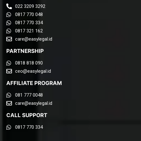
022 3209 3292
0817 770 048
0817 770 334
0817 321 162
care@easylegal.id​
PARTNERSHIP
0818 818 090
ceo@easylegal.id
AFFILIATE PROGRAM
081 777 0048
care@easylegal.id​
CALL SUPPORT
0817 770 334