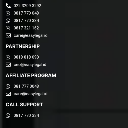
022 3209 3292
0817 770 048
0817 770 334
0817 321 162
care@easylegal.id​
PARTNERSHIP
0818 818 090
ceo@easylegal.id
AFFILIATE PROGRAM
081 777 0048
care@easylegal.id​
CALL SUPPORT
0817 770 334