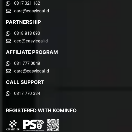
0817 321 162
care@easylegal.id​
PARTNERSHIP
0818 818 090
ceo@easylegal.id
AFFILIATE PROGRAM
081 777 0048
care@easylegal.id​
CALL SUPPORT
0817 770 334
REGISTERED WITH KOMINFO