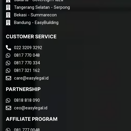
Tangerang Selatan - Serpong
Bekasi - Summarecon
Bandung - EasyBuilding
CUSTOMER SERVICE
022 3209 3292
0817 770 048
0817 770 334
0817 321 162
care@easylegal.id​
PARTNERSHIP
0818 818 090
ceo@easylegal.id
AFFILIATE PROGRAM
081 777 0048