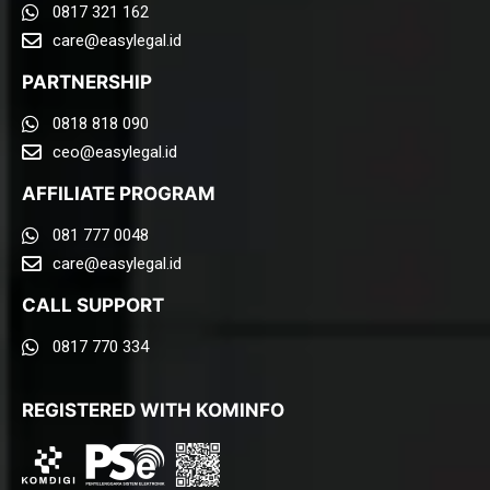
0817 321 162
care@easylegal.id​
PARTNERSHIP
0818 818 090
ceo@easylegal.id
AFFILIATE PROGRAM
081 777 0048
care@easylegal.id​
CALL SUPPORT
0817 770 334
REGISTERED WITH KOMINFO