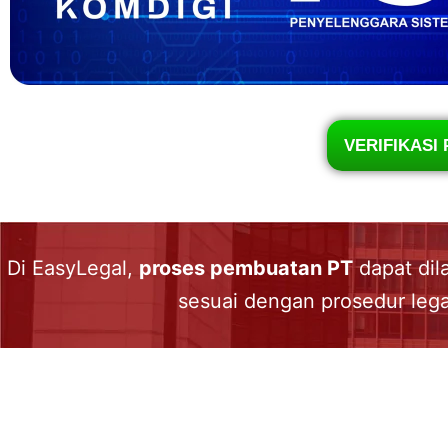
VERIFIKASI 
Di EasyLegal,
proses pembuatan PT
dapat dil
sesuai dengan prosedur lega