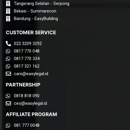
Tangerang Selatan - Serpong
Bekasi - Summarecon
Bandung - EasyBuilding
CUSTOMER SERVICE
022 3209 3292
0817 770 048
0817 770 334
0817 321 162
care@easylegal.id​
PARTNERSHIP
0818 818 090
ceo@easylegal.id
AFFILIATE PROGRAM
081 777 0048