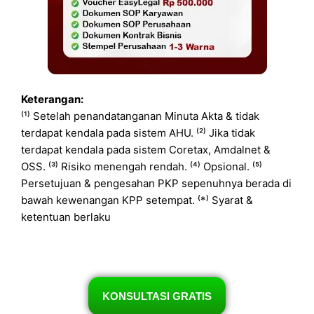
Keterangan:
⁽¹⁾ Setelah penandatanganan Minuta Akta & tidak
terdapat kendala pada sistem AHU. ⁽²⁾ Jika tidak
terdapat kendala pada sistem Coretax, Amdalnet &
OSS. ⁽³⁾ Risiko menengah rendah. ⁽⁴⁾ Opsional. ⁽⁵⁾
Persetujuan & pengesahan PKP sepenuhnya berada di
bawah kewenangan KPP setempat. ⁽*⁾ Syarat &
ketentuan berlaku
KONSULTASI GRATIS