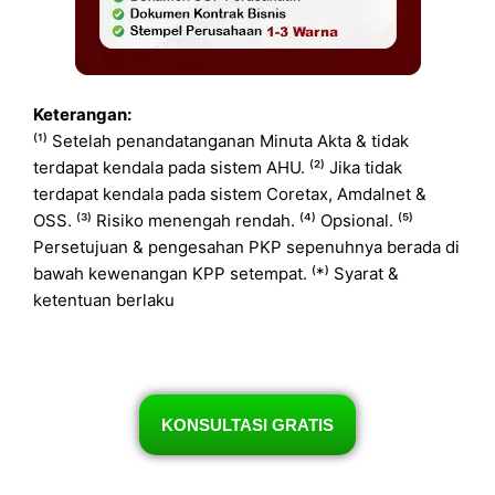
Keterangan:
⁽¹⁾ Setelah penandatanganan Minuta Akta & tidak
terdapat kendala pada sistem AHU. ⁽²⁾ Jika tidak
terdapat kendala pada sistem Coretax, Amdalnet &
OSS. ⁽³⁾ Risiko menengah rendah. ⁽⁴⁾ Opsional. ⁽⁵⁾
Persetujuan & pengesahan PKP sepenuhnya berada di
bawah kewenangan KPP setempat. ⁽*⁾ Syarat &
ketentuan berlaku
KONSULTASI GRATIS