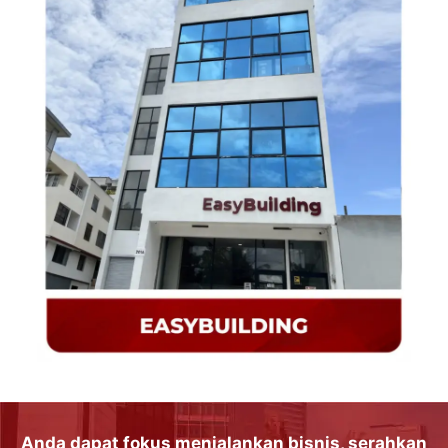
Anda dapat
fokus
menjalankan
bisnis
, serahkan