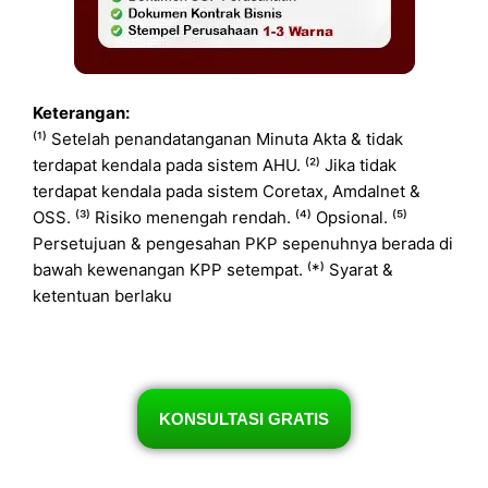
Keterangan:
⁽¹⁾ Setelah penandatanganan Minuta Akta & tidak
terdapat kendala pada sistem AHU. ⁽²⁾ Jika tidak
terdapat kendala pada sistem Coretax, Amdalnet &
OSS. ⁽³⁾ Risiko menengah rendah. ⁽⁴⁾ Opsional. ⁽⁵⁾
Persetujuan & pengesahan PKP sepenuhnya berada di
bawah kewenangan KPP setempat. ⁽*⁾ Syarat &
ketentuan berlaku
KONSULTASI GRATIS