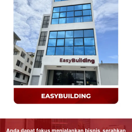
Anda dapat
fokus
menjalankan
bisnis
, serahkan