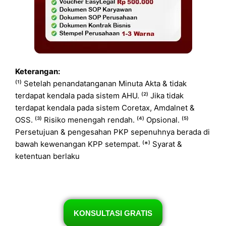
Keterangan:
⁽¹⁾ Setelah penandatanganan Minuta Akta & tidak
terdapat kendala pada sistem AHU. ⁽²⁾ Jika tidak
terdapat kendala pada sistem Coretax, Amdalnet &
OSS. ⁽³⁾ Risiko menengah rendah. ⁽⁴⁾ Opsional. ⁽⁵⁾
Persetujuan & pengesahan PKP sepenuhnya berada di
bawah kewenangan KPP setempat. ⁽*⁾ Syarat &
ketentuan berlaku
KONSULTASI GRATIS