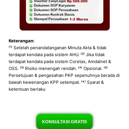
Keterangan:
⁽¹⁾ Setelah penandatanganan Minuta Akta & tidak
terdapat kendala pada sistem AHU. ⁽²⁾ Jika tidak
terdapat kendala pada sistem Coretax, Amdalnet &
OSS. ⁽³⁾ Risiko menengah rendah. ⁽⁴⁾ Opsional. ⁽⁵⁾
Persetujuan & pengesahan PKP sepenuhnya berada di
bawah kewenangan KPP setempat. ⁽*⁾ Syarat &
ketentuan berlaku
KONSULTASI GRATIS