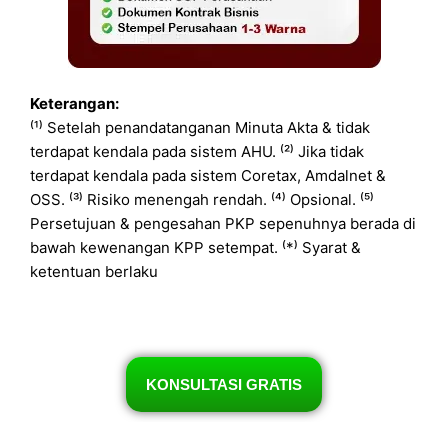
Keterangan:
⁽¹⁾ Setelah penandatanganan Minuta Akta & tidak
terdapat kendala pada sistem AHU. ⁽²⁾ Jika tidak
terdapat kendala pada sistem Coretax, Amdalnet &
OSS. ⁽³⁾ Risiko menengah rendah. ⁽⁴⁾ Opsional. ⁽⁵⁾
Persetujuan & pengesahan PKP sepenuhnya berada di
bawah kewenangan KPP setempat. ⁽*⁾ Syarat &
ketentuan berlaku
KONSULTASI GRATIS