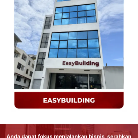
Anda dapat
fokus
menjalankan
bisnis
, serahkan