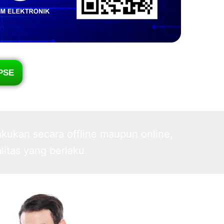
PSE
akukan secara offline maupun online,
litas yang berlaku.