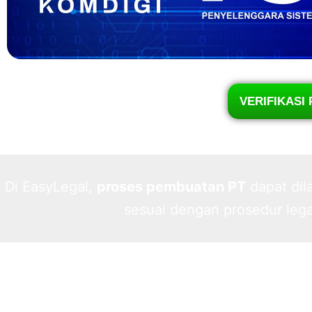
VERIFIKASI 
Di EasyLegal,
proses pembuatan PT
dapat dil
sesuai dengan prosedur lega