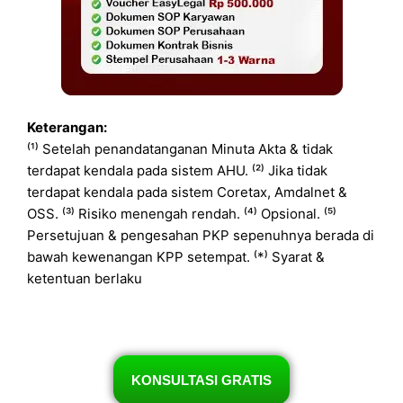
Keterangan:
⁽¹⁾ Setelah penandatanganan Minuta Akta & tidak
terdapat kendala pada sistem AHU. ⁽²⁾ Jika tidak
terdapat kendala pada sistem Coretax, Amdalnet &
OSS. ⁽³⁾ Risiko menengah rendah. ⁽⁴⁾ Opsional. ⁽⁵⁾
Persetujuan & pengesahan PKP sepenuhnya berada di
bawah kewenangan KPP setempat. ⁽*⁾ Syarat &
ketentuan berlaku
KONSULTASI GRATIS