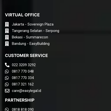
VIRTUAL OFFICE
Jakarta - Sovereign Plaza
Tangerang Selatan - Serpong
Bekasi - Summarecon
Bandung - EasyBuilding
CUSTOMER SERVICE
022 3209 3292
0817 770 048
0817 770 334
0817 321 162
care@easylegal.id​
PARTNERSHIP
0818 818 090