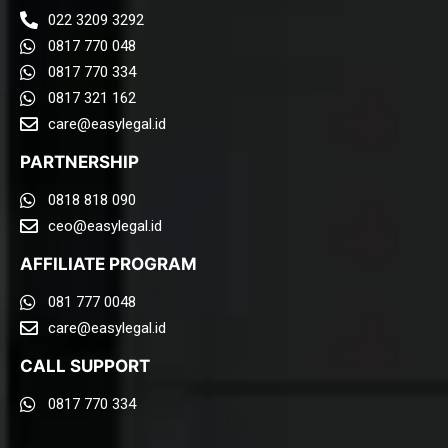
022 3209 3292
0817 770 048
0817 770 334
0817 321 162
care@easylegal.id​
PARTNERSHIP
0818 818 090
ceo@easylegal.id
AFFILIATE PROGRAM
081 777 0048
care@easylegal.id​
CALL SUPPORT
0817 770 334