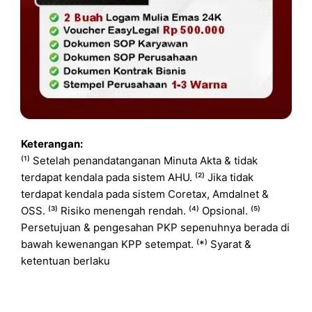
Keterangan:
⁽¹⁾ Setelah penandatanganan Minuta Akta & tidak
terdapat kendala pada sistem AHU. ⁽²⁾ Jika tidak
terdapat kendala pada sistem Coretax, Amdalnet &
OSS. ⁽³⁾ Risiko menengah rendah. ⁽⁴⁾ Opsional. ⁽⁵⁾
Persetujuan & pengesahan PKP sepenuhnya berada di
bawah kewenangan KPP setempat. ⁽*⁾ Syarat &
ketentuan berlaku