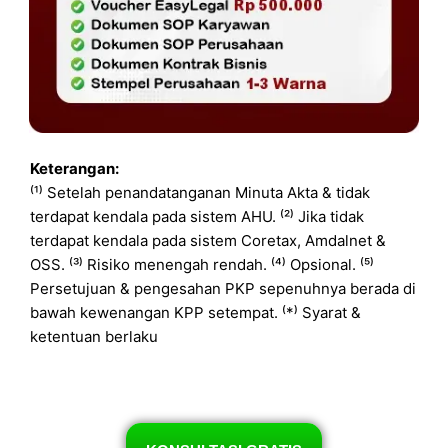
Keterangan:
⁽¹⁾ Setelah penandatanganan Minuta Akta & tidak
terdapat kendala pada sistem AHU. ⁽²⁾ Jika tidak
terdapat kendala pada sistem Coretax, Amdalnet &
OSS. ⁽³⁾ Risiko menengah rendah. ⁽⁴⁾ Opsional. ⁽⁵⁾
Persetujuan & pengesahan PKP sepenuhnya berada di
bawah kewenangan KPP setempat. ⁽*⁾ Syarat &
ketentuan berlaku