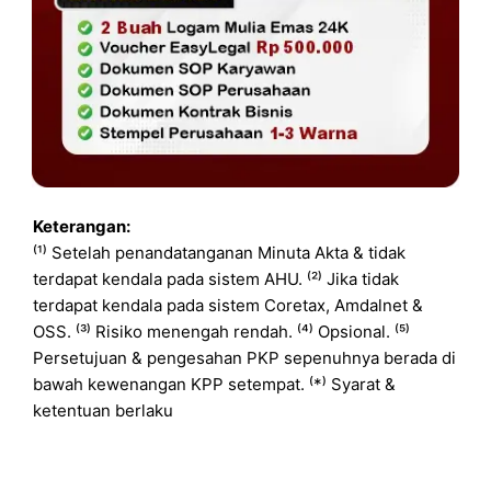
Keterangan:
⁽¹⁾ Setelah penandatanganan Minuta Akta & tidak
terdapat kendala pada sistem AHU. ⁽²⁾ Jika tidak
terdapat kendala pada sistem Coretax, Amdalnet &
OSS. ⁽³⁾ Risiko menengah rendah. ⁽⁴⁾ Opsional. ⁽⁵⁾
Persetujuan & pengesahan PKP sepenuhnya berada di
bawah kewenangan KPP setempat. ⁽*⁾ Syarat &
ketentuan berlaku