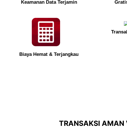
Keamanan Data Terjamin
Grati
Transa
Biaya Hemat & Terjangkau
Bersama EasyLegal, untuk mendirikan P
jalan
atau
duduk menungg
TRANSAKSI AMAN 