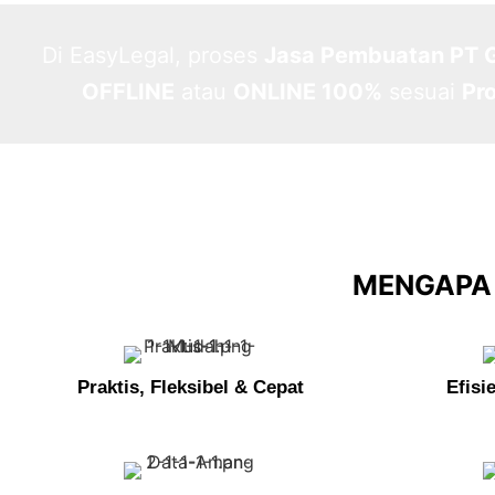
Di EasyLegal, proses
Jasa Pembuatan PT G
OFFLINE
atau
ONLINE 100%
sesuai
Pr
MENGAPA 
Praktis, Fleksibel & Cepat
Efisi