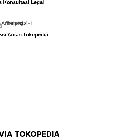
s Konsultasi Legal
ksi Aman Tokopedia
T Anda
tidak perlu keluar rumah
,
membuang wak
u antrian
yang sangat membosankan
VIA TOKOPEDIA