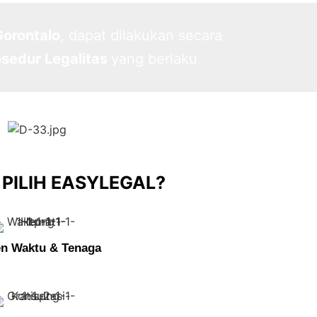
orontalo
, dapat dilakukan secara
osedur Legalitas
yang berlaku
PILIH EASYLEGAL?
en Waktu & Tenaga