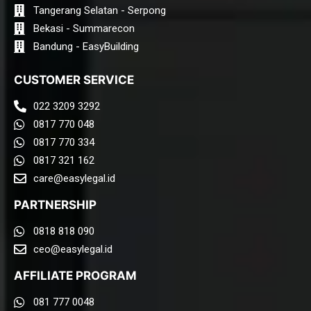
Tangerang Selatan - Serpong
Bekasi - Summarecon
Bandung - EasyBuilding
CUSTOMER SERVICE
022 3209 3292
0817 770 048
0817 770 334
0817 321 162
care@easylegal.id​
PARTNERSHIP
0818 818 090
ceo@easylegal.id
AFFILIATE PROGRAM
081 777 0048