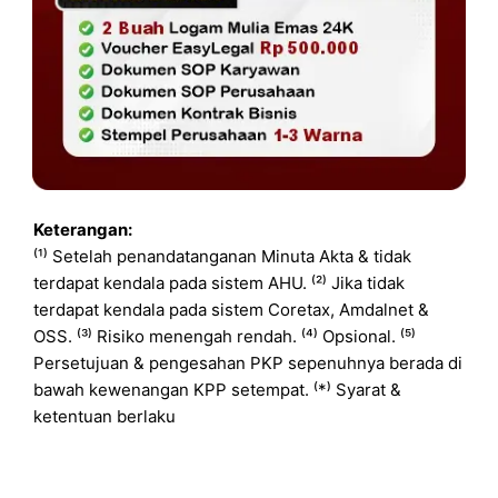
Keterangan:
⁽¹⁾ Setelah penandatanganan Minuta Akta & tidak
terdapat kendala pada sistem AHU. ⁽²⁾ Jika tidak
terdapat kendala pada sistem Coretax, Amdalnet &
OSS. ⁽³⁾ Risiko menengah rendah. ⁽⁴⁾ Opsional. ⁽⁵⁾
Persetujuan & pengesahan PKP sepenuhnya berada di
bawah kewenangan KPP setempat. ⁽*⁾ Syarat &
ketentuan berlaku