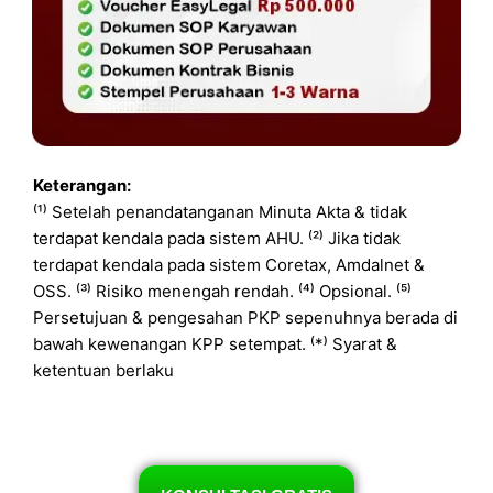
Keterangan:
⁽¹⁾ Setelah penandatanganan Minuta Akta & tidak
terdapat kendala pada sistem AHU. ⁽²⁾ Jika tidak
terdapat kendala pada sistem Coretax, Amdalnet &
OSS. ⁽³⁾ Risiko menengah rendah. ⁽⁴⁾ Opsional. ⁽⁵⁾
Persetujuan & pengesahan PKP sepenuhnya berada di
bawah kewenangan KPP setempat. ⁽*⁾ Syarat &
ketentuan berlaku