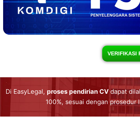
VERIFIKASI 
Di EasyLegal,
proses pendirian CV
dapat dil
100%, sesuai dengan prosedur l