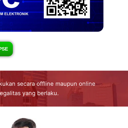
PSE
akukan secara offline maupun online
egalitas yang berlaku.