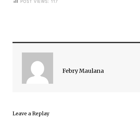
POST VIEWS:
117
Febry Maulana
Leave a Replay