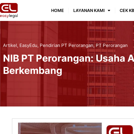
HOME
LAYANAN KAMI
CEK KB
Artikel
,
EasyEdu
,
Pendirian PT Perorangan
,
PT Perorangan
NIB PT Perorangan: Usaha 
Berkembang