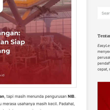
Tenta
EasyLe
menyed
perusa
pendaf
cepat,
an
, tapi masih menunda pengurusan
NIB
.
 merasa usahanya masih kecil. Padahal,