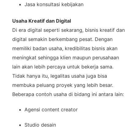
Jasa
konsultasi
kebijakan
Usaha
Kreatif
dan
Digital
Di
era
digital
seperti
sekarang,
bisnis
kreatif
dan
digital
semakin
berkembang
pesat.
Dengan
memiliki
badan
usaha,
kredibilitas
bisnis
akan
meningkat
sehingga
klien
maupun
perusahaan
lain
akan
lebih
percaya
untuk
bekerja
sama.
Tidak
hanya
itu,
legalitas
usaha
juga
bisa
membuka
peluang
proyek
yang
lebih
besar.
Beberapa
contoh
usaha
di
bidang
ini
antara
lain:
Agensi
content
creator
Studio
desain