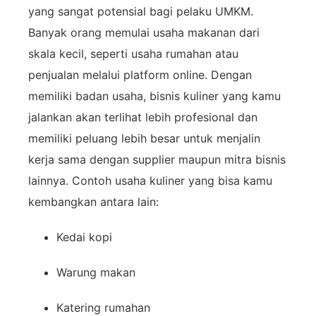
yang
sangat
potensial
bagi
pelaku
UMKM.
Banyak
orang
memulai
usaha
makanan
dari
skala
kecil,
seperti
usaha
rumahan
atau
penjualan
melalui
platform
online.
Dengan
memiliki
badan
usaha,
bisnis
kuliner
yang
kamu
jalankan
akan
terlihat
lebih
profesional
dan
memiliki
peluang
lebih
besar
untuk
menjalin
kerja
sama
dengan
supplier
maupun
mitra
bisnis
lainnya.
Contoh
usaha
kuliner
yang
bisa
kamu
kembangkan
antara
lain:
Kedai
kopi
Warung
makan
Katering
rumahan