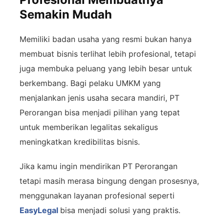
Semakin Mudah
Memiliki
badan
usaha
yang
resmi
bukan
hanya
membuat
bisnis
terlihat
lebih
profesional,
tetapi
juga
membuka
peluang
yang
lebih
besar
untuk
berkembang.
Bagi
pelaku
UMKM
yang
menjalankan jenis
usaha
secara
mandiri,
PT
Perorangan
bisa
menjadi
pilihan
yang
tepat
untuk
memberikan
legalitas
sekaligus
meningkatkan
kredibilitas
bisnis.
Jika
kamu
ingin
mendirikan
PT
Perorangan
tetapi
masih
merasa
bingung
dengan
prosesnya,
menggunakan
layanan
profesional
seperti
EasyLegal
bisa
menjadi
solusi
yang
praktis.