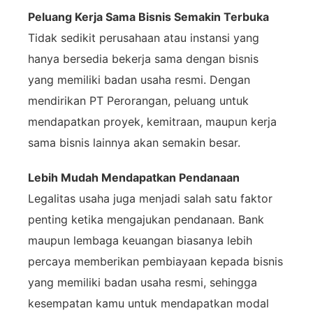
Peluang
Kerja
Sama
Bisnis
Semakin
Terbuka
Tidak
sedikit
perusahaan
atau
instansi
yang
hanya
bersedia
bekerja
sama
dengan
bisnis
yang
memiliki
badan
usaha
resmi.
Dengan
mendirikan
PT
Perorangan,
peluang
untuk
mendapatkan
proyek,
kemitraan,
maupun
kerja
sama
bisnis
lainnya
akan
semakin
besar.
Lebih
Mudah
Mendapatkan
Pendanaan
Legalitas
usaha
juga
menjadi
salah
satu
faktor
penting
ketika
mengajukan
pendanaan.
Bank
maupun
lembaga
keuangan
biasanya
lebih
percaya
memberikan
pembiayaan
kepada
bisnis
yang
memiliki
badan
usaha
resmi,
sehingga
kesempatan
kamu
untuk
mendapatkan
modal