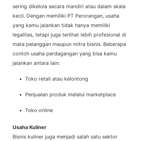
sering
dikelola
secara
mandiri
atau
dalam
skala
kecil.
Dengan
memiliki
PT
Perorangan,
usaha
yang
kamu
jalankan
tidak
hanya
memiliki
legalitas,
tetapi
juga
terlihat
lebih
profesional
di
mata
pelanggan
maupun
mitra
bisnis.
Beberapa
contoh
usaha
perdagangan
yang
bisa
kamu
jalankan
antara
lain:
Toko
retail
atau
kelontong
Penjualan
produk
melalui
marketplace
Toko
online
Usaha
Kuliner
Bisnis
kuliner
juga
menjadi
salah
satu
sektor