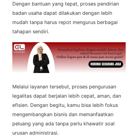
Dengan
bantuan
yang
tepat,
proses
pendirian
badan
usaha
dapat
dilakukan
dengan
lebih
mudah
tanpa
harus
repot
mengurus
berbagai
tahapan
sendiri.
Melalui
layanan
tersebut,
proses
pengurusan
legalitas
dapat
berjalan
lebih
cepat,
aman,
dan
efisien.
Dengan
begitu,
kamu
bisa
lebih
fokus
mengembangkan
bisnis
dan
memanfaatkan
peluang
yang
ada
tanpa
perlu
khawatir
soal
urusan
administrasi.