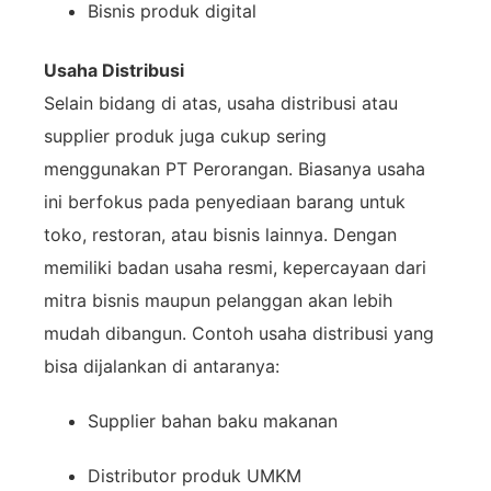
Bisnis
produk
digital
Usaha
Distribusi
Selain
bidang
di
atas,
usaha
distribusi
atau
supplier
produk
juga
cukup
sering
menggunakan
PT
Perorangan.
Biasanya
usaha
ini
berfokus
pada
penyediaan
barang
untuk
toko,
restoran,
atau
bisnis
lainnya.
Dengan
memiliki
badan
usaha
resmi,
kepercayaan
dari
mitra
bisnis
maupun
pelanggan
akan
lebih
mudah
dibangun.
Contoh
usaha
distribusi
yang
bisa
dijalankan
di
antaranya:
Supplier
bahan
baku
makanan
Distributor
produk
UMKM