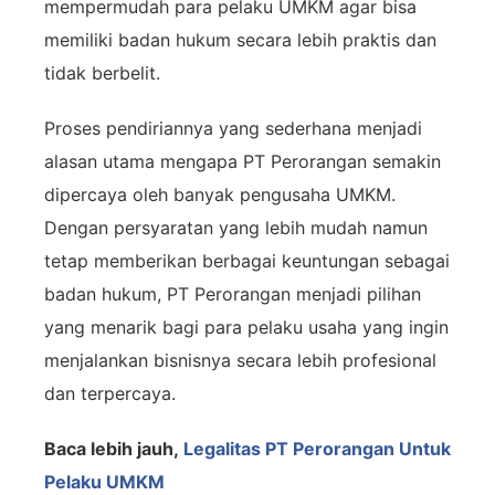
mempermudah
para
pelaku
UMKM
agar
bisa
memiliki
badan
hukum
secara
lebih
praktis
dan
tidak
berbelit.
Proses
pendiriannya
yang
sederhana
menjadi
alasan
utama
mengapa
PT
Perorangan
semakin
dipercaya
oleh
banyak
pengusaha
UMKM.
Dengan
persyaratan
yang
lebih
mudah
namun
tetap
memberikan
berbagai
keuntungan
sebagai
badan
hukum,
PT
Perorangan
menjadi
pilihan
yang
menarik
bagi
para
pelaku
usaha
yang
ingin
menjalankan
bisnisnya
secara
lebih
profesional
dan
terpercaya.
Baca lebih jauh,
Legalitas PT Perorangan Untuk
Pelaku UMKM