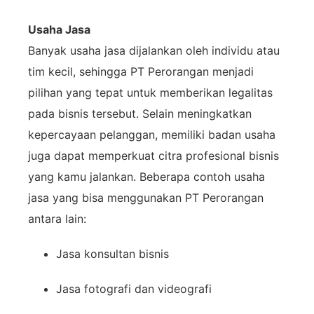
Usaha
Jasa
Banyak
usaha
jasa
dijalankan
oleh
individu
atau
tim
kecil,
sehingga
PT
Perorangan
menjadi
pilihan
yang
tepat
untuk
memberikan
legalitas
pada
bisnis
tersebut.
Selain
meningkatkan
kepercayaan
pelanggan,
memiliki
badan
usaha
juga
dapat
memperkuat
citra
profesional
bisnis
yang
kamu
jalankan.
Beberapa
contoh
usaha
jasa
yang
bisa
menggunakan
PT
Perorangan
antara
lain:
Jasa
konsultan
bisnis
Jasa
fotografi
dan
videografi