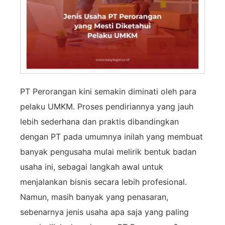
PT
Perorangan
kini
semakin
diminati
oleh
para
pelaku
UMKM. P
roses
pendiriannya yang
jauh
lebih
sederhana
dan
praktis
dibandingkan
dengan
PT
pada
umumnya i
nilah
yang
membuat
banyak
pengusaha
mulai
melirik
bentuk
badan
usaha
ini,
sebagai
langkah
awal
untuk
menjalankan
bisnis
secara
lebih
profesional.
Namun,
masih
banyak
yang
penasaran,
sebenarnya
jenis
usaha
apa
saja
yang
paling