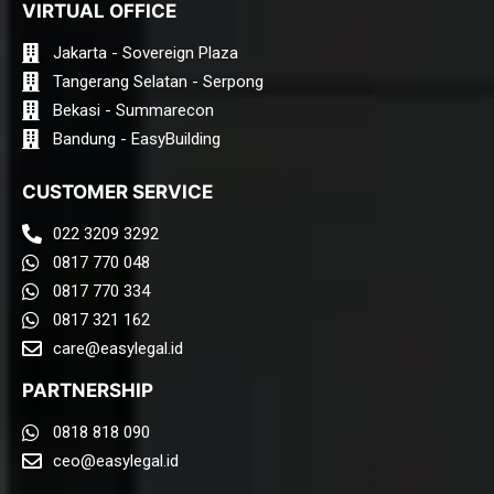
VIRTUAL OFFICE
Jakarta - Sovereign Plaza
Tangerang Selatan - Serpong
Bekasi - Summarecon
Bandung - EasyBuilding
CUSTOMER SERVICE
022 3209 3292
0817 770 048
0817 770 334
0817 321 162
care@easylegal.id​
PARTNERSHIP
0818 818 090
ceo@easylegal.id