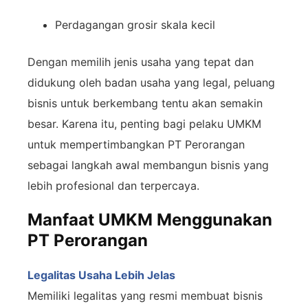
Perdagangan
grosir
skala
kecil
Dengan
memilih
jenis
usaha
yang
tepat
dan
didukung
oleh
badan
usaha
yang
legal,
peluang
bisnis
untuk
berkembang
tentu
akan
semakin
besar.
Karena
itu,
penting
bagi
pelaku
UMKM
untuk
mempertimbangkan
PT
Perorangan
sebagai
langkah
awal
membangun
bisnis
yang
lebih
profesional
dan
terpercaya.
Manfaat UMKM Menggunakan
PT Perorangan
Legalitas
Usaha
Lebih
Jelas
Memiliki
legalitas
yang
resmi
membuat
bisnis