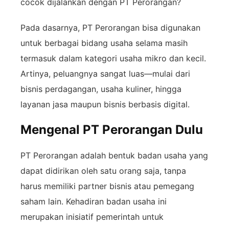
cocok
dijalankan
dengan
PT
Perorangan?
Pada
dasarnya,
PT
Perorangan
bisa
digunakan
untuk
berbagai
bidang
usaha
selama
masih
termasuk
dalam
kategori
usaha
mikro
dan
kecil.
Artinya,
peluangnya
sangat
luas—
mulai
dari
bisnis
perdagangan,
usaha
kuliner,
hingga
layanan
jasa
maupun
bisnis
berbasis
digital.
Mengenal PT Perorangan Dulu
PT
Perorangan
adalah
bentuk
badan
usaha
yang
dapat
didirikan
oleh
satu
orang
saja,
tanpa
harus
memiliki
partner
bisnis
atau
pemegang
saham
lain.
Kehadiran
badan
usaha
ini
merupakan
inisiatif
pemerintah
untuk