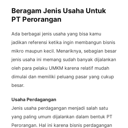
Beragam Jenis Usaha Untuk
PT Perorangan
Ada
berbagai
jenis
usaha
yang
bisa
kamu
jadikan
referensi
ketika
ingin
membangun
bisnis
mikro
maupun
kecil.
Menariknya,
sebagian
besar
jenis
usaha
ini
memang
sudah
banyak
dijalankan
oleh
para
pelaku
UMKM
karena
relatif
mudah
dimulai
dan
memiliki
peluang
pasar
yang
cukup
besar.
Usaha
Perdagangan
Jenis
usaha
perdagangan
menjadi
salah
satu
yang
paling
umum
dijalankan
dalam
bentuk
PT
Perorangan.
Hal
ini
karena
bisnis
perdagangan