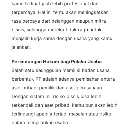
kamu
terlihat
jauh
lebih
profesional
dan
terpercaya.
Hal
ini
tentu
akan
meningkatkan
rasa
percaya
dari
pelanggan
maupun
mitra
bisnis,
sehingga
mereka
tidak
ragu
untuk
menjalin
kerja
sama
dengan
usaha
yang
kamu
jalankan.
Perlindungan
Hukum
bagi
Pelaku
Usaha
Salah
satu
keunggulan
memiliki
badan
usaha
berbentuk
PT
adalah
adanya
pemisahan
antara
aset
pribadi
pemilik
dan
aset
perusahaan.
Dengan
sistem
ini,
risiko
bisnis
bisa
lebih
terkendali
dan
aset
pribadi
kamu
pun
akan
lebih
terlindungi
apabila
terjadi
masalah
atau
risiko
dalam
menjalankan
usaha.