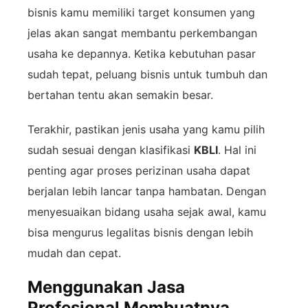
bisnis
kamu
memiliki
target
konsumen
yang
jelas
akan
sangat
membantu
perkembangan
usaha
ke
depannya.
Ketika
kebutuhan
pasar
sudah
tepat,
peluang
bisnis
untuk
tumbuh
dan
bertahan
tentu
akan
semakin
besar.
Terakhir,
pastikan
jenis
usaha
yang
kamu
pilih
sudah
sesuai
dengan
klasifikasi
KBLI
.
Hal
ini
penting
agar
proses
perizinan
usaha
dapat
berjalan
lebih
lancar
tanpa
hambatan.
Dengan
menyesuaikan
bidang
usaha
sejak
awal,
kamu
bisa
mengurus
legalitas
bisnis
dengan
lebih
mudah
dan
cepat.
Menggunakan Jasa
Profesional Membuatnya