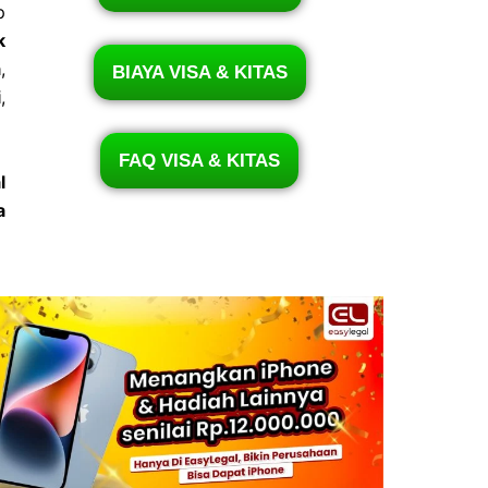
p
k
a
,
BIAYA VISA & KITAS
i
,
FAQ VISA & KITAS
l
a