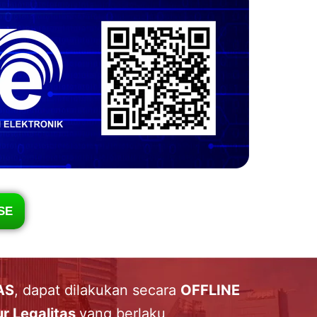
SE
AS
, dapat dilakukan secara
OFFLINE
r Legalitas
yang berlaku