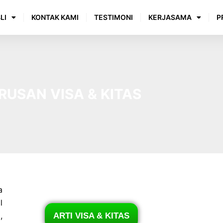
LI
KONTAK KAMI
TESTIMONI
KERJASAMA
P
USAN VISA & KITAS
a
l
,
ARTI VISA & KITAS