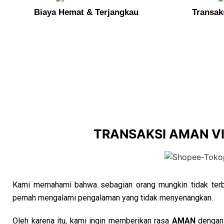
Biaya Hemat & Terjangkau
Transak
Bersama EasyLegal, untuk mengurus VISA
waktu di jalan
atau
duduk men
TRANSAKSI AMAN V
Kami memahami bahwa sebagian orang mungkin tidak terbi
pernah mengalami pengalaman yang tidak menyenangkan.
Oleh karena itu, kami ingin memberikan rasa
AMAN
dengan