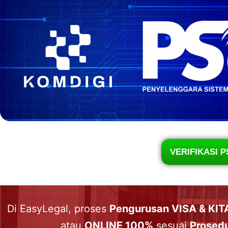
VERIFIKASI P
Di EasyLegal, proses
Pengurusan VISA & KIT
atau
ONLINE 100%
sesuai
Prosedu