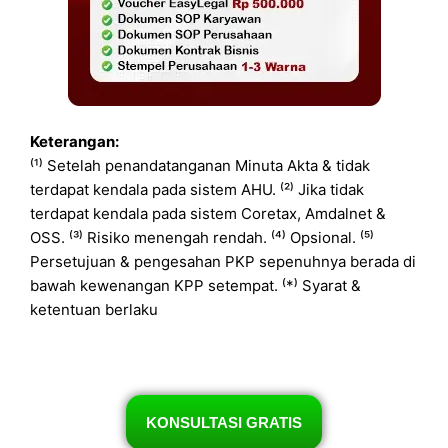
Keterangan:
⁽¹⁾ Setelah penandatanganan Minuta Akta & tidak
terdapat kendala pada sistem AHU. ⁽²⁾ Jika tidak
terdapat kendala pada sistem Coretax, Amdalnet &
OSS. ⁽³⁾ Risiko menengah rendah. ⁽⁴⁾ Opsional. ⁽⁵⁾
Persetujuan & pengesahan PKP sepenuhnya berada di
bawah kewenangan KPP setempat. ⁽*⁾ Syarat &
ketentuan berlaku
KONSULTASI GRATIS