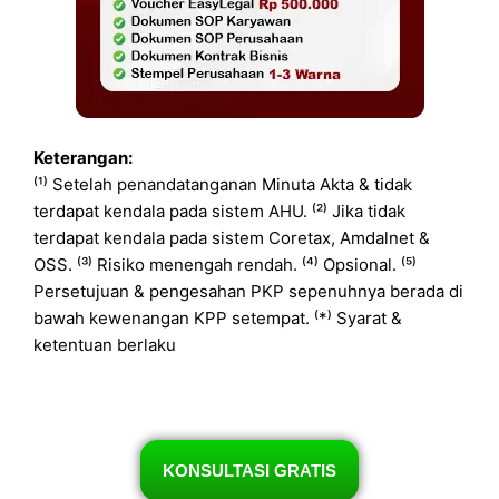
Keterangan:
⁽¹⁾ Setelah penandatanganan Minuta Akta & tidak
terdapat kendala pada sistem AHU. ⁽²⁾ Jika tidak
terdapat kendala pada sistem Coretax, Amdalnet &
OSS. ⁽³⁾ Risiko menengah rendah. ⁽⁴⁾ Opsional. ⁽⁵⁾
Persetujuan & pengesahan PKP sepenuhnya berada di
bawah kewenangan KPP setempat. ⁽*⁾ Syarat &
ketentuan berlaku
KONSULTASI GRATIS