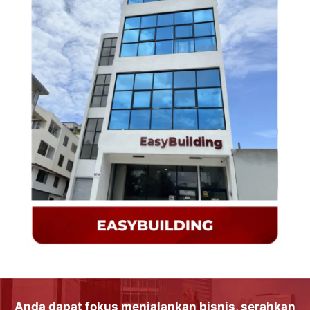
Anda dapat
fokus
menjalankan
bisnis
, serahkan