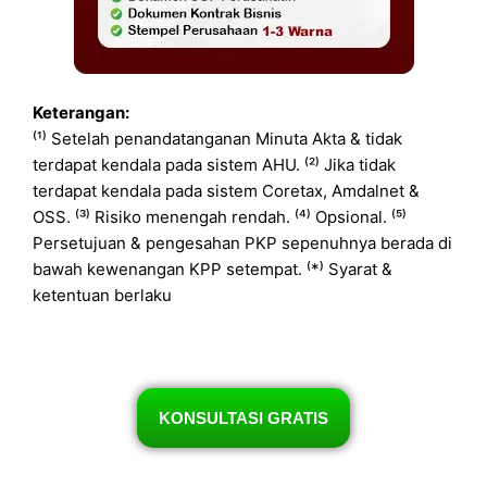
Keterangan:
⁽¹⁾ Setelah penandatanganan Minuta Akta & tidak
terdapat kendala pada sistem AHU. ⁽²⁾ Jika tidak
terdapat kendala pada sistem Coretax, Amdalnet &
OSS. ⁽³⁾ Risiko menengah rendah. ⁽⁴⁾ Opsional. ⁽⁵⁾
Persetujuan & pengesahan PKP sepenuhnya berada di
bawah kewenangan KPP setempat. ⁽*⁾ Syarat &
ketentuan berlaku
KONSULTASI GRATIS