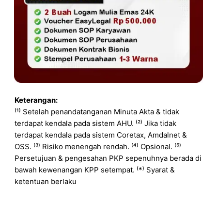
Keterangan:
⁽¹⁾ Setelah penandatanganan Minuta Akta & tidak
terdapat kendala pada sistem AHU. ⁽²⁾ Jika tidak
terdapat kendala pada sistem Coretax, Amdalnet &
OSS. ⁽³⁾ Risiko menengah rendah. ⁽⁴⁾ Opsional. ⁽⁵⁾
Persetujuan & pengesahan PKP sepenuhnya berada di
bawah kewenangan KPP setempat. ⁽*⁾ Syarat &
ketentuan berlaku