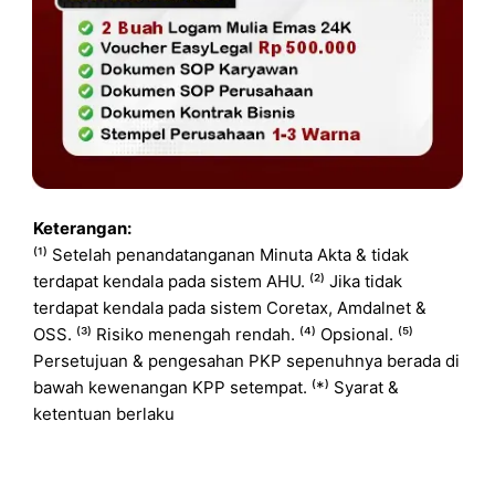
Keterangan:
⁽¹⁾ Setelah penandatanganan Minuta Akta & tidak
terdapat kendala pada sistem AHU. ⁽²⁾ Jika tidak
terdapat kendala pada sistem Coretax, Amdalnet &
OSS. ⁽³⁾ Risiko menengah rendah. ⁽⁴⁾ Opsional. ⁽⁵⁾
Persetujuan & pengesahan PKP sepenuhnya berada di
bawah kewenangan KPP setempat. ⁽*⁾ Syarat &
ketentuan berlaku