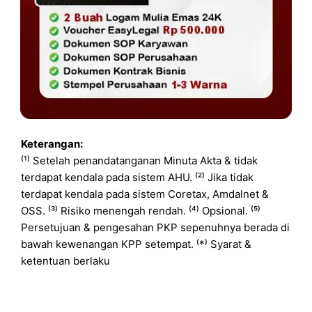
Keterangan:
⁽¹⁾ Setelah penandatanganan Minuta Akta & tidak
terdapat kendala pada sistem AHU. ⁽²⁾ Jika tidak
terdapat kendala pada sistem Coretax, Amdalnet &
OSS. ⁽³⁾ Risiko menengah rendah. ⁽⁴⁾ Opsional. ⁽⁵⁾
Persetujuan & pengesahan PKP sepenuhnya berada di
bawah kewenangan KPP setempat. ⁽*⁾ Syarat &
ketentuan berlaku