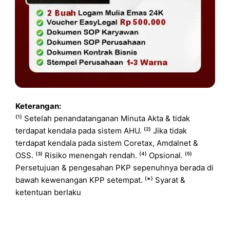
Keterangan:
⁽¹⁾ Setelah penandatanganan Minuta Akta & tidak
terdapat kendala pada sistem AHU. ⁽²⁾ Jika tidak
terdapat kendala pada sistem Coretax, Amdalnet &
OSS. ⁽³⁾ Risiko menengah rendah. ⁽⁴⁾ Opsional. ⁽⁵⁾
Persetujuan & pengesahan PKP sepenuhnya berada di
bawah kewenangan KPP setempat. ⁽*⁾ Syarat &
ketentuan berlaku