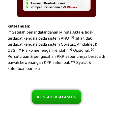
Keterangan:
⁽¹⁾ Setelah penandatanganan Minuta Akta & tidak
terdapat kendala pada sistem AHU. ⁽²⁾ Jika tidak
terdapat kendala pada sistem Coretax, Amdalnet &
OSS. ⁽³⁾ Risiko menengah rendah. ⁽⁴⁾ Opsional. ⁽⁵⁾
Persetujuan & pengesahan PKP sepenuhnya berada di
bawah kewenangan KPP setempat. ⁽*⁾ Syarat &
ketentuan berlaku
KONSULTASI GRATIS