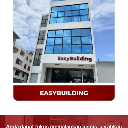
Anda dapat
fokus
menjalankan
bisnis
, serahkan