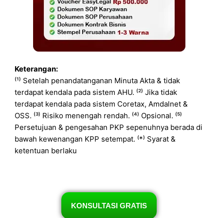
Keterangan:
⁽¹⁾ Setelah penandatanganan Minuta Akta & tidak
terdapat kendala pada sistem AHU. ⁽²⁾ Jika tidak
terdapat kendala pada sistem Coretax, Amdalnet &
OSS. ⁽³⁾ Risiko menengah rendah. ⁽⁴⁾ Opsional. ⁽⁵⁾
Persetujuan & pengesahan PKP sepenuhnya berada di
bawah kewenangan KPP setempat. ⁽*⁾ Syarat &
ketentuan berlaku
KONSULTASI GRATIS