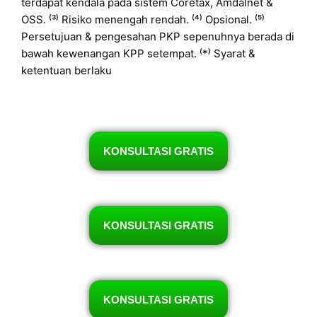
terdapat kendala pada sistem Coretax, Amdalnet &
OSS. ⁽³⁾ Risiko menengah rendah. ⁽⁴⁾ Opsional. ⁽⁵⁾
Persetujuan & pengesahan PKP sepenuhnya berada di
bawah kewenangan KPP setempat. ⁽*⁾ Syarat &
ketentuan berlaku
KONSULTASI GRATIS
KONSULTASI GRATIS
KONSULTASI GRATIS