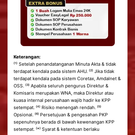
Keterangan:
⁽¹⁾ Setelah penandatanganan Minuta Akta & tidak
terdapat kendala pada sistem AHU. ⁽²⁾ Jika tidak
terdapat kendala pada sistem Coretax, Amdalnet &
OSS. ⁽³⁾ Apabila seluruh pengurus Direktur &
Komisaris merupakan WNA, maka Direktur atau
kuasa internal perusahaan wajib hadir ke KPP
setempat. ⁽⁴⁾ Risiko menengah rendah. ⁽⁵⁾
Opsional. ⁽⁶⁾ Persetujuan & pengesahan PKP
sepenuhnya berada di bawah kewenangan KPP
setempat. ⁽*⁾ Syarat & ketentuan berlaku