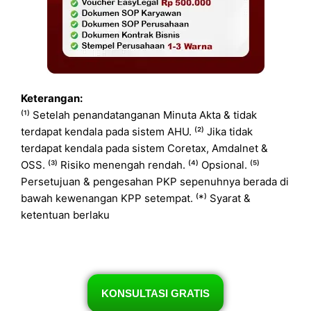
Keterangan:
⁽¹⁾ Setelah penandatanganan Minuta Akta & tidak
terdapat kendala pada sistem AHU. ⁽²⁾ Jika tidak
terdapat kendala pada sistem Coretax, Amdalnet &
OSS. ⁽³⁾ Risiko menengah rendah. ⁽⁴⁾ Opsional. ⁽⁵⁾
Persetujuan & pengesahan PKP sepenuhnya berada di
bawah kewenangan KPP setempat. ⁽*⁾ Syarat &
ketentuan berlaku
KONSULTASI GRATIS